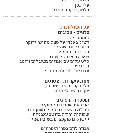
פלטת דג מלוח
עלי גפן
פלטת ירקות ומטבל
על השולחנות
סלטים - 8 סוגים
חומוס ביתי
חציל באלדי על מצע טחינה ירוקה
כרוב בשום ושמיר
פטריות בתחמיץ
טאבולה פרות יבשים
סלט עלים עם אגוזים מטובלים ורוטב
ויניגרט
עגבניות שרי עם צנוברים
מנות עיקריות - 2 סוגים
צלי בקר ברוטב פטריות
עוף ברוטב שיזפים
תוספות - 4 סוגים
אורז עם שקדים וצימוקים
תפו"א ובטטה ברוזמרין ושמן זית
שעועית ירוקה ברוטב עגבניות
קישואים מוקפצים בשום ושמיר
מבחר לחם כפרי וממרחים