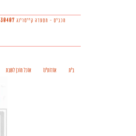
מכביס - מסעדה קייטרינג
930407
בית
אודותינו
אוכל מוכן לשבת