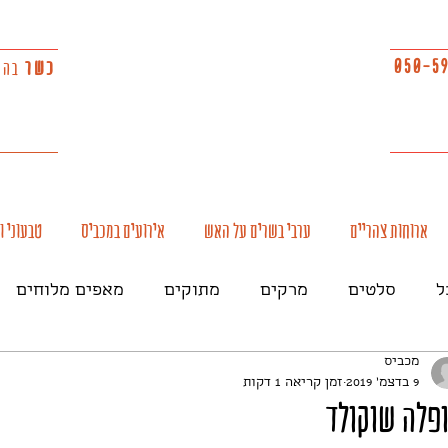
050-5
כשר
בהש
ארוחות צהריים
ערבי בשרים על האש
אירועים במכביס
טבעוני ו
ל
סלטים
מרקים
מתוקים
מאפים מלוחים
מכביס
דגים
טבעוני
צמחוני
חגים
תוספות
9 בדצמ׳ 2019
זמן קריאה 1 דקות
פלה שוקולד