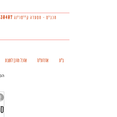
מכביס - מסעדה קייטרינג
930407
בית
אודותינו
אוכל מוכן לשבת
הכ
סו