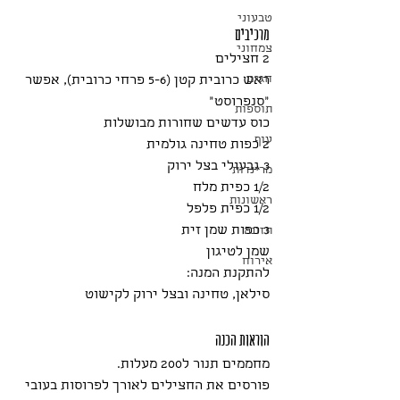
טבעוני
מרכיבים
צמחוני
2 חצילים
חגים
ראש כרובית קטן (5-6 פרחי כרובית), אפשר 
"סנפרוסט"
תוספות
כוס עדשים שחורות מבושלות
עוף
2 כפות טחינה גולמית
3 גבעולי בצל ירוק
מרינדות
1/2 כפית מלח
ראשונות
1/2 כפית פלפל
3 כפות שמן זית
תזונה
שמן לטיגון
אירוח
להתקנת המנה:
סילאן, טחינה ובצל ירוק לקישוט
הוראות הכנה
מחממים תנור ל200 מעלות.
פורסים את החצילים לאורך לפרוסות בעובי 