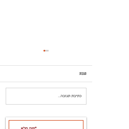
תגובות
פשטידת קישואים /בצל ירוק
כתיבת תגובה...