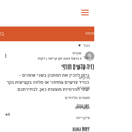
להזמנת אוכל לשבת
פוסט
הכל
מכביס
הכל
9 בדצמ׳ 2019
זמן קריאה 1 דקות
נזיד עדשים חורפי
סלטים
ניתן להכין את המתכון בשני אופנים -
מרקים
כנזיד עדשים צמחוני או מלווה בקציצות בקר
מתוקים
שתי הוורסיות מוצעות כאן, לבחירתכם
מאפים מלוחים
זמן הכנה
תבשילים
40
עיקריות
כמות המנות
דגים