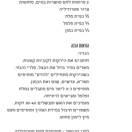
2 פרוסות לחם מושרות במים, סחוטות
צרור פטרוזיליה
½ כפית מלח
¼ כפית פלפל
¼ כפית כמון
הוראות הכנה
הנזיד:
חותכים את הירקות לקוביות קטנות.
מאדים בסיר גדול את הבצל, סלרי והגזר.
כשהירקות מתחילים "להזיע" מוסיפים 
תפו"א, עדשים, שום ואת הכמון.
מוסיפים כ-3 ליטר מים מתבלים במלח 
ופלפל ומביאים לרתיחה.
מנמיכים את האש ומבשלים 30-40 דקות.
משפרים תיבול במידת הצורך ומוסיפים מעט 
מיץ לימון סחוט.
לפני ההגשה – מוסיפים חופן פטרוזיליה 