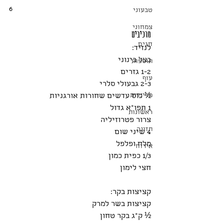
6
טבעוני
צמחוני
מרכיבים
חגים
לנזיד:
בצל בינוני
תוספות
1-2 גזרים
עוף
2-3 גבעולי סלרי
מרינדות
½ כוס עדשים שחורות אורגניות
1 תפו"א גדול
ראשונות
צרור פטרוזיליה
תזונה
4 שיני שום
מלח ופלפל
אירוח
1/3 כפית כמון
חצי לימון
קציצות בקר:
קציצות בשר למרק
½ ק"ג בקר טחון